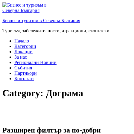
Преминете
към
съдържанието
Бизнес и туризъм в Северна България
Туризъм, забележителности, атракциони, екопътеки
Начало
Категории
Локации
За нас
Регионални Новини
Събития
Партньори
Контакти
Category:
Дограма
Разширен филтър за по-добри