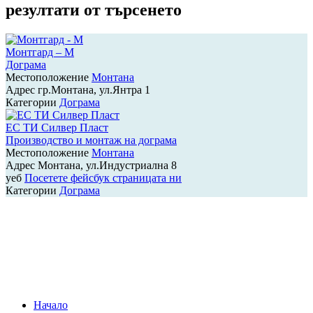
резултати от търсенето
Монтгард – М
Дограма
Местоположение
Монтана
Адрес
гр.Монтана, ул.Янтра 1
Категории
Дограма
ЕС ТИ Силвер Пласт
Производство и монтаж на дограма
Местоположение
Монтана
Адрес
Монтана, ул.Индустриална 8
уеб
Посетете фейсбук страницата ни
Категории
Дограма
Навигация
на
публикациите
Начало