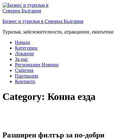
Преминете
към
съдържанието
Бизнес и туризъм в Северна България
Туризъм, забележителности, атракциони, екопътеки
Начало
Категории
Локации
За нас
Регионални Новини
Събития
Партньори
Контакти
Category:
Конна езда
Разширен филтър за по-добри