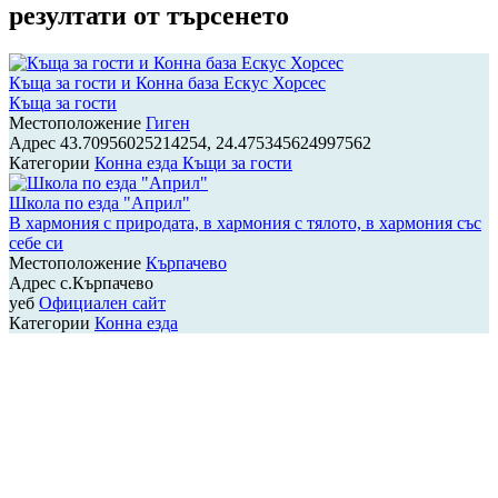
резултати от търсенето
Къща за гости и Конна база Ескус Хорсес
Къща за гости
Местоположение
Гиген
Адрес
43.70956025214254, 24.475345624997562
Категории
Конна езда
Къщи за гости
Школа по езда "Април"
В хармония с природата, в хармония с тялото, в хармония със
себе си
Местоположение
Кърпачево
Адрес
с.Кърпачево
уеб
Официален сайт
Категории
Конна езда
Навигация
на
публикациите