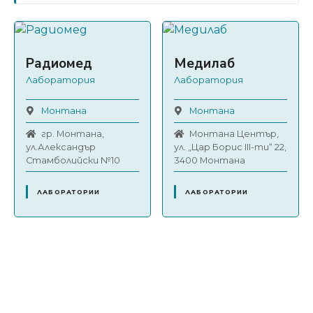
Радиомед
Медилаб
Лаборатория
Лаборатория
Монтана
Монтана
гр. Монтана,
Монтана Център,
ул.Александър
ул. „Цар Борис III-ти“ 22,
Стамболийски №10
3400 Монтана
ЛАБОРАТОРИИ
ЛАБОРАТОРИИ
Н
а