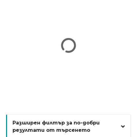
н
и
е
т
о
Разширен филтър за по-добри
резултати от търсенето