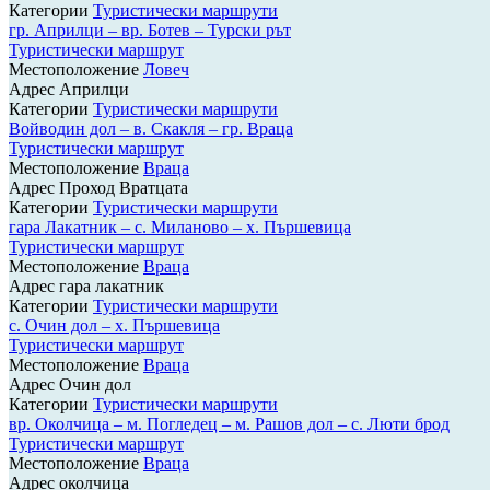
Категории
Туристически маршрути
гр. Априлци – вр. Ботев – Турски рът
Туристически маршрут
Местоположение
Ловеч
Адрес
Априлци
Категории
Туристически маршрути
Войводин дол – в. Скакля – гр. Враца
Туристически маршрут
Местоположение
Враца
Адрес
Проход Вратцата
Категории
Туристически маршрути
гара Лакатник – с. Миланово – х. Пършевица
Туристически маршрут
Местоположение
Враца
Адрес
гара лакатник
Категории
Туристически маршрути
с. Очин дол – х. Пършевица
Туристически маршрут
Местоположение
Враца
Адрес
Очин дол
Категории
Туристически маршрути
вр. Околчица – м. Погледец – м. Рашов дол – с. Люти брод
Туристически маршрут
Местоположение
Враца
Адрес
околчица