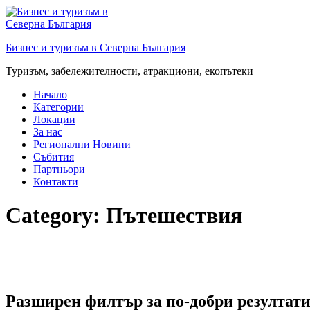
Преминете
към
съдържанието
Бизнес и туризъм в Северна България
Туризъм, забележителности, атракциони, екопътеки
Начало
Категории
Локации
За нас
Регионални Новини
Събития
Партньори
Контакти
Category:
Пътешествия
Разширен филтър за по-добри резултати