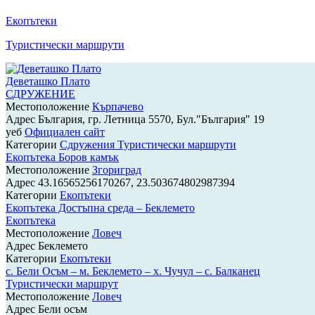
Екопътеки
Туристически маршрути
Деветашко Плато
СДРУЖЕНИЕ
Местоположение
Кърпачево
Адрес
България, гр. Летница 5570, Бул."България" 19
уеб
Официален сайт
Категории
Сдружения
Туристически маршрути
Екопътека Боров камък
Местоположение
Згориград
Адрес
43.16565256170267, 23.503674802987394
Категории
Екопътеки
Екопътека Достъпна среда – Беклемето
Екопътека
Местоположение
Ловеч
Адрес
Беклемето
Категории
Екопътеки
с. Бели Осъм – м. Беклемето – х. Чучул – с. Балканец
Туристически маршрут
Местоположение
Ловеч
Адрес
Бели осъм