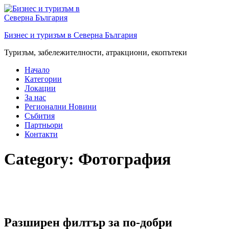
Преминете
към
съдържанието
Бизнес и туризъм в Северна България
Туризъм, забележителности, атракциони, екопътеки
Начало
Категории
Локации
За нас
Регионални Новини
Събития
Партньори
Контакти
Category:
Фотография
Разширен филтър за по-добри