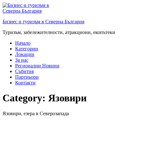
Преминете
към
съдържанието
Бизнес и туризъм в Северна България
Туризъм, забележителности, атракциони, екопътеки
Начало
Категории
Локации
За нас
Регионални Новини
Събития
Партньори
Контакти
Category:
Язовири
Язовири, езера в Северозапада