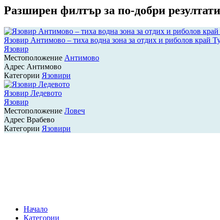
Разширен филтър за по-добри резултати
Язовир Антимово – тиха водна зона за отдих и риболов край Т
Язовир
Местоположение
Антимово
Адрес
Антимово
Категории
Язовири
Язовир Ледевото
Язовир
Местоположение
Ловеч
Адрес
Врабево
Категории
Язовири
Навигация
на
публикациите
Начало
Категории