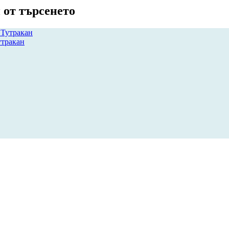
 от търсенето
утракан