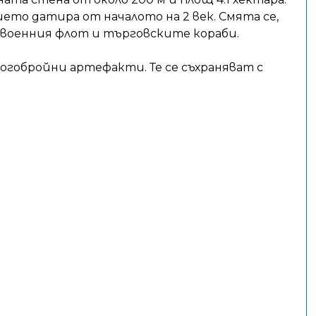
то датира от началото на 2 век. Смята се,
 военния флот и търговските кораби.
гобройни артефакти. Те се съхраняват с