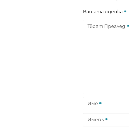
Вашата оценка
Твоят Преглед
Име
Имейл