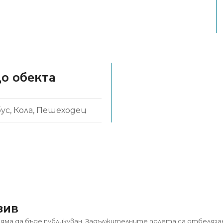
до обекта
ус
Кола
Пешеходец
зив
яма да бъде публикуван.
Задължителните полета са отбеляза