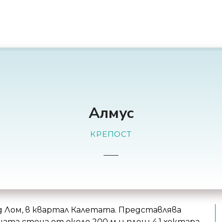
Алмус
КРЕПОСТ
 Лом, в квартал Калетата. Представлява
та стена от около 200 м и площ 4.1 хектара.