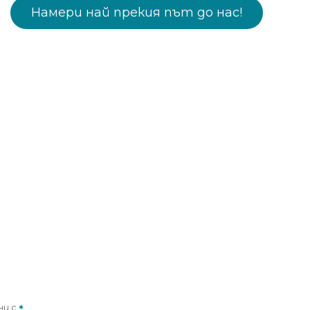
Намери най прекия път до нас!
ни с