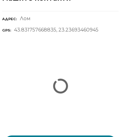
Лом
АДРЕС
43.831757668835, 23.23693460945
GPS