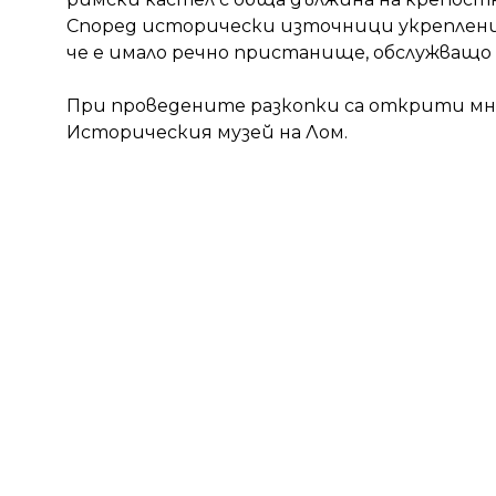
н
Според исторически източници укрепление
и
че е имало речно пристанище, обслужващо
е
т
При проведените разкопки са открити мно
о
Историческия музей на Лом.