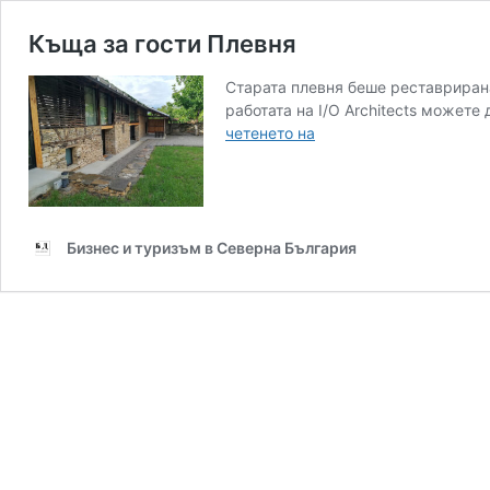
Къща за гости Плевня
Старата плевня беше реставрирана
работата на I/O Architects можете
Къща
четенето на
за
гости
Плевня
Бизнес и туризъм в Северна България