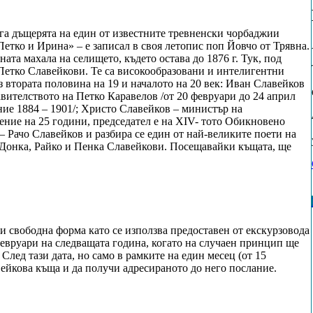
уга дъщерята на един от известните тревненски чорбаджии
Петко и Ирина» – е записал в своя летопис поп Йовчо от Трявна.
ата махала на селището, където остава до 1876 г. Тук, под
 Петко Славейкови. Те са високообразовани и интелигентни
 втората половина на 19 и началото на 20 век: Иван Славейков
авителството на Петко Каравелов /от 20 февруари до 24 април
ние 1884 – 1901/; Христо Славейков – министър на
жение на 25 години, председател е на ХIV- тото Обикновено
– Рачо Славейков и разбира се един от най-великите поети на
 Донка, Райко и Пенка Славейкови. Посещавайки къщата, ще
 свободна форма като се използва предоставен от екскурзовода
февруари на следващата година, когато на случаен принцип ще
След тази дата, но само в рамките на един месец (от 15
вейкова къща и да получи адресираното до него послание.