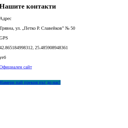
Нашите контакти
Адрес
Трявна, ул. „Петко Р. Славейков” № 50
GPS
42.865184998312, 25.485908948361
уеб
Официален сайт
Намери най прекия път до нас!