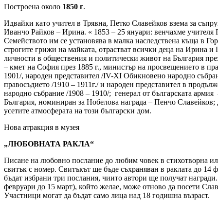
Построена около
1850 г
.
Идвайки като учител в Трявна, Петко Славейков взема за съпр
Иванчо Райков – Ирина. « 1853 – 25 януари: венчахме учителя 
Семейството им се установява в малка наследствена къща в Горн
строгите грижи на майката, отрастват всички деца на Ирина и
личности в обществения и политически живот на България през
– кмет на София през 1885 г., министър на просвещението в пр
1901/, народен представител /IV-XI Обикновено народно събра
правосъдието /1910 – 1911г./ и народен представител в продъл
народно събрание /1908 – 1910/; генерал от българската армия 
България, номиниран за Нобелова награда – Пенчо Славейков;
усетите атмосферата на този български дом.
Нова атракция в музея
„ЛЮБОВНАТА РАКЛА“
Писане на любовно послание до любим човек в стихотворна или
свитък с номер. Свитъкът ще бъде съхраняван в раклата до 14 
бъдат избрани три послания, чиито автори ще получат награди. 
февруари до 15 март), който желае, може отново да посети Сла
Участници могат да бъдат само лица над 18 годишна възраст.