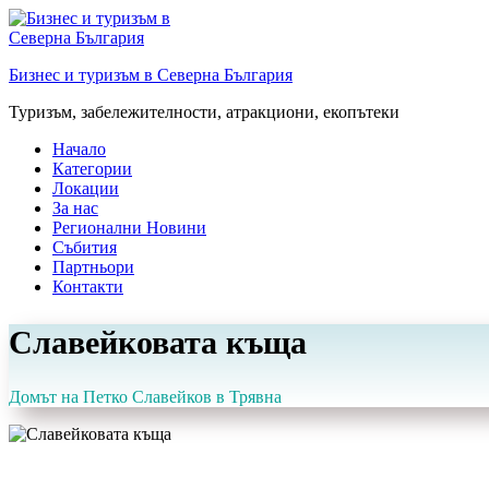
Преминете
към
съдържанието
Бизнес и туризъм в Северна България
Туризъм, забележителности, атракциони, екопътеки
Начало
Категории
Локации
За нас
Регионални Новини
Събития
Партньори
Контакти
Славейковата къща
Домът на Петко Славейков в Трявна