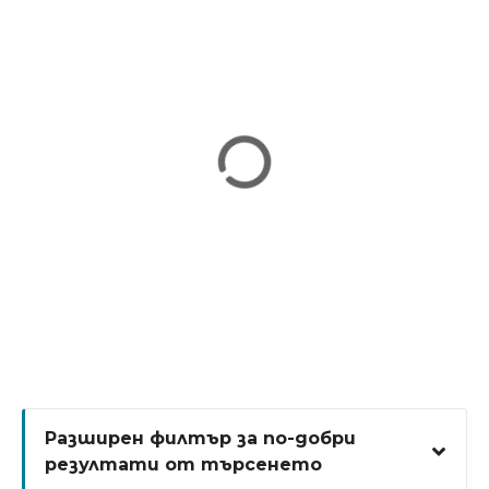
н
и
е
т
о
Разширен филтър за по-добри
резултати от търсенето