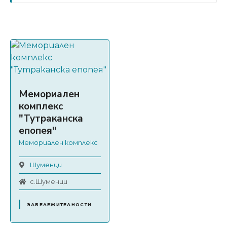
Мемориален
комплекс
"Тутраканска
епопея"
Мемориален комплекс
Шуменци
с.Шуменци
ЗАБЕЛЕЖИТЕЛНОСТИ