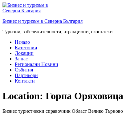
Преминете
към
съдържанието
Бизнес и туризъм в Северна България
Туризъм, забележителности, атракциони, екопътеки
Начало
Категории
Локации
За нас
Регионални Новини
Събития
Партньори
Контакти
Location:
Горна Оряховица
Бизнес туристчески справочник Област Велико Търново