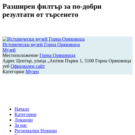
Разширен филтър за по-добри
резултати от търсенето
Исторически музей Горна Оряховица
Музей
Местоположение
Горна Оряховица
Адрес
Център, улица „Антим Първи 1, 5100 Горна Оряховица
уеб
Официален сайт
Категории
Музеи
Навигация
на
публикациите
Начало
Категории
Локации
За нас
Регионални Новини