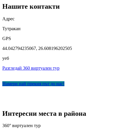
Нашите контакти
Адрес
Тутракан
GPS
44.042794235067, 26.608196202505
уеб
Разгледай 360 виртуален тур
Намери най прекия път до нас!
Интересни места в района
360° виртуален тур