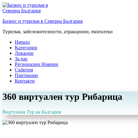
Преминете
към
съдържанието
Бизнес и туризъм в Северна България
Туризъм, забележителности, атракциони, екопътеки
Начало
Категории
Локации
За нас
Регионални Новини
Събития
Партньори
Контакти
360 виртуален тур Рибарица
Виртуален Тур на България