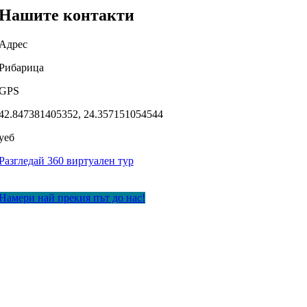
Нашите контакти
Адрес
Рибарица
GPS
42.847381405352, 24.357151054544
уеб
Разгледай 360 виртуален тур
Намери най прекия път до нас!