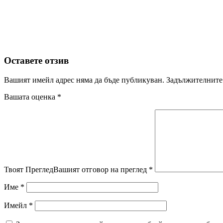
Оставете отзив
Вашият имейл адрес няма да бъде публикуван.
Задължителните 
Вашата оценка
*
Твоят Преглед
Вашият отговор на преглед
*
Име
*
Имейл
*