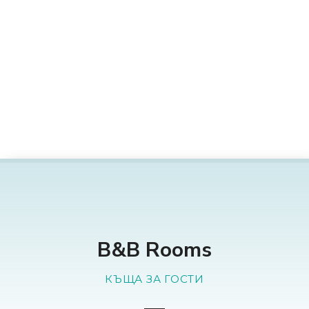
П
р
е
м
и
н
е
т
е
к
ъ
м
с
ъ
д
B&B Rooms
ъ
р
КЪЩА ЗА ГОСТИ
ж
а