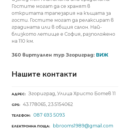
Гостите могат да се хранят в
откритата трапезария на къщата за
гости. Гостите могат да релаксират в
градината или в общия салон. Най-
близкото летище е София, разположено
на 110 км.
360 виртуален тур Згориград:
ВИЖ
Нашите контакти
Згориград, Улица Христо Ботев 11
АДРЕС
43.178065, 23.5154062
GPS
087 693 5093
ТЕЛЕФОН
bbrooms1989@gmail.com
ЕЛЕКТРОННА ПОЩА