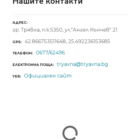
Нашите контакти
АДРЕС
гр. Трявна, п.к.5350, ул."Ангел Кънчев" 21
42.866753511648, 25.492236153685
GPS
0677/62496
ТЕЛЕФОН
tryavna@tryavna.bg
ЕЛЕКТРОННА ПОЩА
Официален сайт
УЕБ