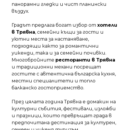
панорамни гледки и чист планински
въздух.
Градът предлага богат избор от
хотели
в Трявна
, семейни къщи за гости и
уютни места за настаняване,
подходящи както за романтични
уикенди, така и за семейни почивки.
Многобройните
ресторанти в Трявна
и традиционни механи посрещат
гостите с автентична българска кухня,
местни специалитети и топло
балканско гостоприемство.
През цялата година Трявна е домакин на
културни събития, фестивали, изложби
и празници, които превръщат града в
предпочитана дестинация за културен,
семеен и уикенд туризъм.