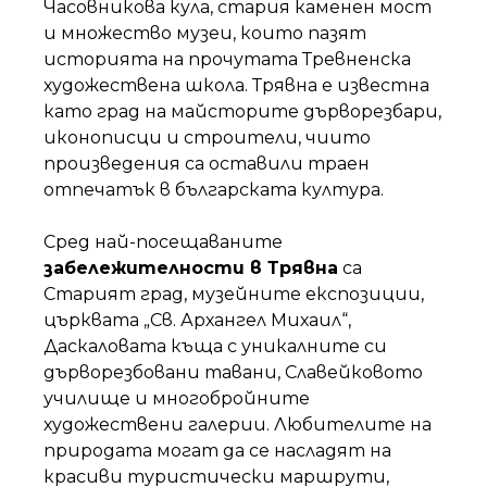
Часовникова кула, стария каменен мост
и множество музеи, които пазят
историята на прочутата Тревненска
художествена школа. Трявна е известна
като град на майсторите дърворезбари,
иконописци и строители, чиито
произведения са оставили траен
отпечатък в българската култура.
Сред най-посещаваните
забележителности в Трявна
са
Старият град, музейните експозиции,
църквата „Св. Архангел Михаил“,
Даскаловата къща с уникалните си
дърворезбовани тавани, Славейковото
училище и многобройните
художествени галерии. Любителите на
природата могат да се насладят на
красиви туристически маршрути,