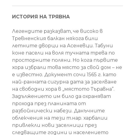
ИСТОРИЯ НА ТРЯВНА
Легендите разказват, че високо в
Тревненския балкан някога били
летните дворци на Асеневци. Табуни
коне пасели на воля тучната трева по
просторните поляни. Но кога първите
хора избрали това място за свой дом – не
е известно. Документ сочи 1565 г. като
най-ранната сигурна дата за заселване
на свободни хора в „мястото Търавна”.
Задължението им било да охраняват
прохода през планината от
разбойнически набези. Данъчните
облекчения на тези т.нар. харбалии
привлекли нови заселници през
следващите години и населението