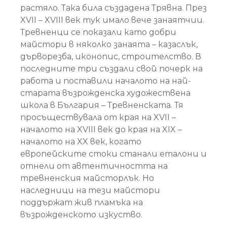
растяло. Така била създадена Трявна. През
XVII – XVIII век тук имало вече занаятчии.
Тревненци се показали като добри
майстори в няколко занаята – казаслък,
дърворезба, иконопис, строителство. В
последните три създали свой почерк на
работа и поставили началото на най-
старата възрожденска художествена
школа в България – Тревненската. Тя
просъществувала от края на XVII –
началото на XVIII век до края на XIX –
началото на XX век, когато
европейските стоки станали еталони и
отнели от автентичността на
тревненския майсторлък. Но
наследници на тези майстори
поддържат жив пламъка на
възрожденското изкуство.