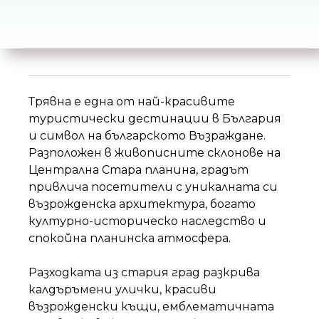
н
и
е
т
о
Трявна е една от най-красивите
туристически дестинации в България
и символ на българското Възраждане.
Разположен в живописните склонове на
Централна Стара планина, градът
привлича посетители с уникалната си
възрожденска архитектура, богато
културно-историческо наследство и
спокойна планинска атмосфера.
Разходката из стария град разкрива
калдъръмени улички, красиви
възрожденски къщи, емблематичната