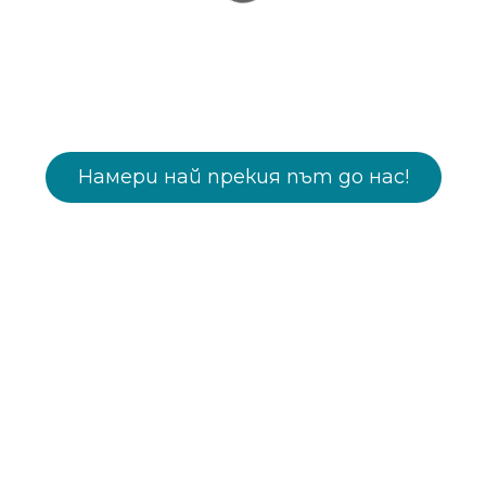
Намери най прекия път до нас!