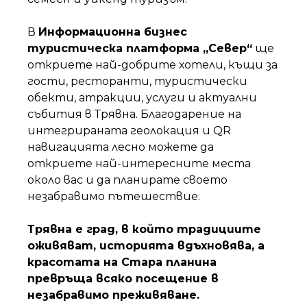
В
Информационна бизнес
туристическа платформа „Север“
ще
откриете най-добрите хотели, къщи за
гости, ресторанти, туристически
обекти, атракции, услуги и актуални
събития в Трявна. Благодарение на
интегрираната геолокация и QR
навигацията лесно можете да
откриете най-интересните места
около вас и да планирате своето
незабравимо пътешествие.
Трявна е град, в който традициите
оживяват, историята вдъхновява, а
красотата на Стара планина
превръща всяко посещение в
незабравимо преживяване.