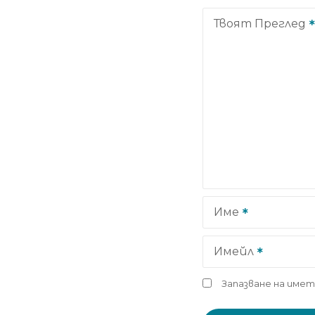
Твоят Преглед
Име
Имейл
Запазване на имет