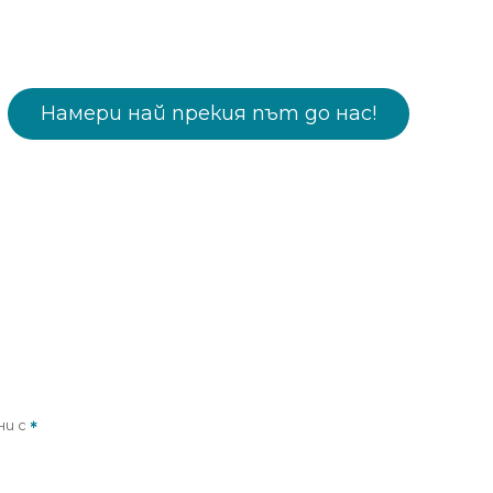
Намери най прекия път до нас!
ни с