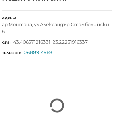
АДРЕС
гр.Монтана, ул.Александър Стамболийски
6
43.406571216331, 23.22251916337
GPS
0888914968
ТЕЛЕФОН