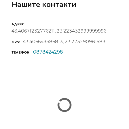
Нашите контакти
АДРЕС
43.40671232776211, 23.223432999999996
43.406643386813, 23.223290981583
GPS
0878424298
ТЕЛЕФОН