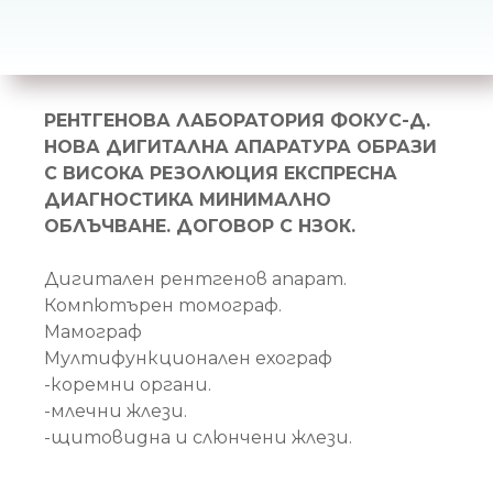
н
и
е
т
РЕНТГЕНОВА ЛАБОРАТОРИЯ ФОКУС-Д.
о
НОВА ДИГИТАЛНА АПАРАТУРА ОБРАЗИ
С ВИСОКА РЕЗОЛЮЦИЯ ЕКСПРЕСНА
ДИАГНОСТИКА МИНИМАЛНО
ОБЛЪЧВАНЕ. ДОГОВОР С НЗОК.
Дигитален рентгенов апарат.
Компютърен томограф.
Мамограф
Мултифункционален ехограф
-коремни органи.
-млечни жлези.
-щитовидна и слюнчени жлези.