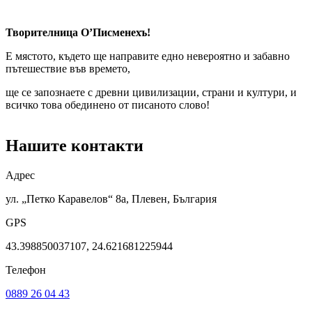
Творителница О’Писменехъ!
Е мястото, където ще направите едно невероятно и забавно
пътешествие във времето,
ще се запознаете с древни цивилизации, страни и култури, и
всичко това обединено от писаното слово!
Нашите контакти
Адрес
ул. „Петко Каравелов“ 8a, Плевен, България
GPS
43.398850037107, 24.621681225944
Телефон
0889 26 04 43