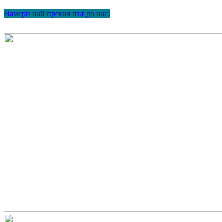
Намери най прекия път до нас!