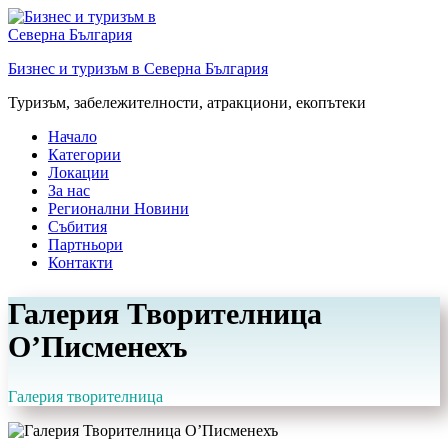
Преминете
към
съдържанието
Бизнес и туризъм в Северна България
Туризъм, забележителности, атракциони, екопътеки
Начало
Категории
Локации
За нас
Регионални Новини
Събития
Партньори
Контакти
Галерия Творителница
О’Писменехъ
Галерия творителница