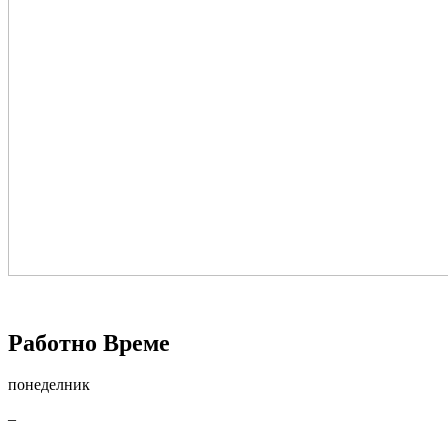
Работно Време
понеделник
–