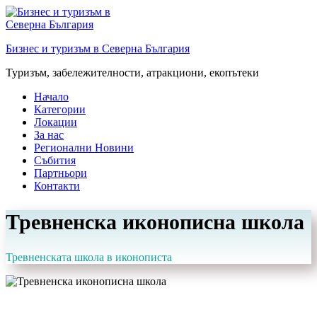
Преминете
към
съдържанието
Бизнес и туризъм в Северна България
Туризъм, забележителности, атракциони, екопътеки
Начало
Категории
Локации
За нас
Регионални Новини
Събития
Партньори
Контакти
Тревненска иконописна школа
Тревненската школа в иконописта