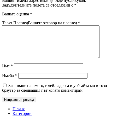
Вашият имейл адрес няма да бъде публикуван.
Задължителните полета са отбелязани с
*
Вашата оценка
*
Твоят Преглед
Вашият отговор на преглед
*
Име
*
Имейл
*
Запазване на името, имейл адреса и уебсайта ми в този
браузър за следващия път когато коментирам.
Начало
Категории