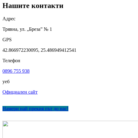
Нашите контакти
Адрес
Трявна, ул. „Бреза” № 1
GPS
42.866972230095, 25.486949412541
Телефон
0896 755 938
уеб
Официален сайт
Намери най прекия път до нас!