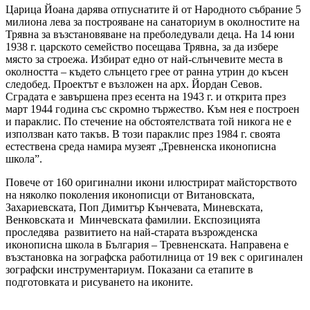
Царица Йоана дарява отпуснатите й от Народното събрание 5
милиона лева за построяване на санаториум в околностите на
Трявна за възстановяване на преболедували деца. На 14 юни
1938 г. царското семейство посещава Трявна, за да избере
място за строежа. Избират едно от най-слънчевите места в
околността – където слънцето грее от ранна утрин до късен
следобед. Проектът е възложен на арх. Йордан Севов.
Сградата е завършена през есента на 1943 г. и открита през
март 1944 година със скромно тържество. Към нея е построен
и параклис. По стечение на обстоятелствата той никога не е
използван като такъв. В този параклис през 1984 г. своята
естествена среда намира музеят „Тревненска иконописна
школа”.
Повече от 160 оригинални икони илюстрират майсторството
на няколко поколения иконописци от Витановската,
Захариевската, Поп Димитър Кънчевата, Миневската,
Венковската и Минчевската фамилии. Експозицията
проследява развитието на най-старата възрожденска
иконописна школа в България – Тревненската. Направена е
възстановка на зографска работилница от 19 век с оригинален
зографски инструментариум. Показани са етапите в
подготовката и рисуването на иконите.