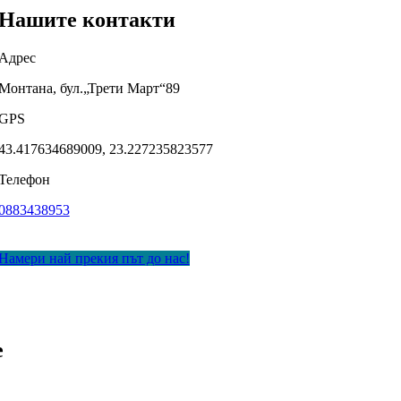
Нашите контакти
Адрес
Монтана, бул.„Трети Март“89
GPS
43.417634689009, 23.227235823577
Телефон
0883438953
Намери най прекия път до нас!
е