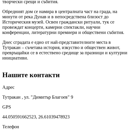
творчески срещи и събития.
Обредният дом се намира в централната част на града, на
минути от река Дунав и в непосредствена близост до
Историческия музей. Освен граждански ритуали, тук се
провеждат концерти, камерни спектакли, научни
конференции, литературни премиери и обществени събития.
Днес сградата е едно от най-представителните места в
Тутракан – съчетава история, изкуство и обществен живот,
превръщайки се в естествено средище за празници и културни
инициативи.
Нашите контакти
Адрес
Тутракан , ул. "Димитър Благоев" 9
GPS
44.050591662523, 26.61039478923
Телефон