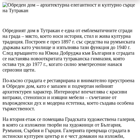
Обредният дом в Тутракан е една от емблематичните сгради
на града – място, което носи история, стил и жива културна
традиция. Построен е през 1897 г. със средства на румънската
държава като училище и изпълнява тази функция до 1940 г.
След връщането на Южна Добруджа към България в сградата
се настанява новооткритата тутраканска гимназия, която
остава тук до 1977 г., когато силно земетресение нанася
сериозни щети.
По-късно сградата е реставрирана и внимателно преустроена
в Обреден дом, като е запазен и подчертан нейният
архитектурен характер. Интериорът впечатлява с красиви
витражи, стенописи и изящни мебели – съчетание от
възрожденски дух и модерна естетика, което създава особена
тържественост.
На втория етаж се помещава Градската художествена галерия,
в която са изложени творби на художници от България,
Румъния, Сърбия и Гърция. Галерията превръща сградата в
истински културен център и е чест домакин на изложби,