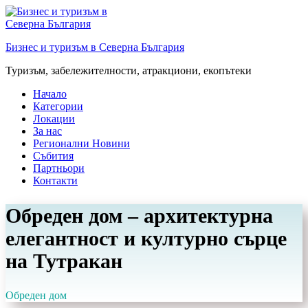
Преминете
към
съдържанието
Бизнес и туризъм в Северна България
Туризъм, забележителности, атракциони, екопътеки
Начало
Категории
Локации
За нас
Регионални Новини
Събития
Партньори
Контакти
Обреден дом – архитектурна
елегантност и културно сърце
на Тутракан
Обреден дом