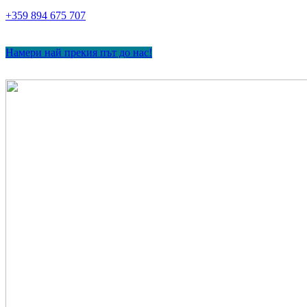
+359 894 675 707
Намери най прекия път до нас!