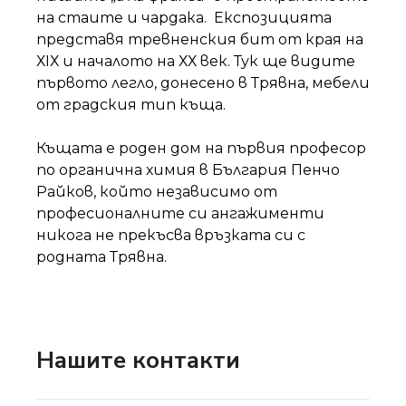
на стаите и чардака. Експозицията
представя тревненския бит от края на
ХІХ и началото на ХХ век. Тук ще видите
първото легло, донесено в Трявна, мебели
от градския тип къща.
Къщата е роден дом на първия професор
по органична химия в България Пенчо
Райков, който независимо от
професионалните си ангажименти
никога не прекъсва връзката си с
родната Трявна.
Нашите контакти