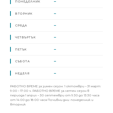
–
ПОНЕДЕЛНИК
–
ВТОРНИК
–
СРЯДА
–
ЧЕТВЪРТЪК
–
ПЕТЪК
–
СЪБОТА
–
НЕДЕЛЯ
РАБОТНО ВРЕМЕ за зимен сезон: 1 октомври – 31 март:
9:00 – 17:00 ч. РАБОТНО ВРЕМЕ за летен сезон в
периода 1 април – 30 септември от 9:30 до 13:30 часа
от 14:00 до 18:00 часа Почивни дни: понеделник и
вторник