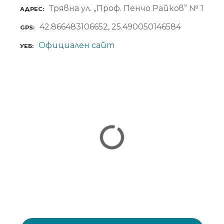
Трявна ул. „Проф. Пенчо Райков” № 1
АДРЕС
42.866483106652, 25.490050146584
GPS
Официален сайт
УЕБ