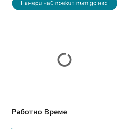
Намери най прекия път до нас!
Работно Време