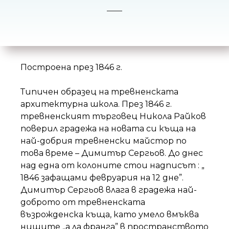
н
и
е
т
о
Построена през 1846 г.
Типичен образец на тревненската
архитектурна школа. През 1846 г.
тревненският търговец Никола Райков
поверил градежа на новата си къща на
най-добрия тревненски майстор по
това време – Димитър Сергьов. До днес
над една от колоните стои надписът : „
1846 зафащами февруария на 12 дне”.
Димитър Сергьов влага в градежа най-
доброто от тревненската
възрожденска къща, като умело вмъква
нишите „а ла франга” в пространството