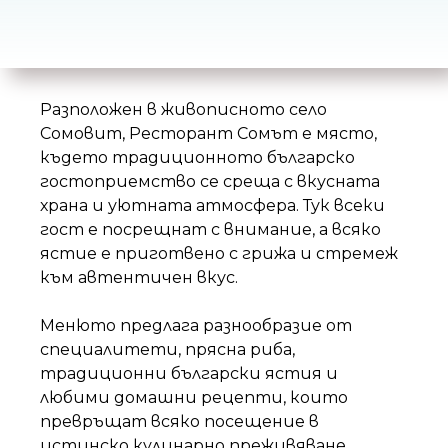
н
и
е
т
Разположен в живописното село
о
Сомовит
, Ресторант Сомът е място,
където традиционното българско
гостоприемство се среща с вкусната
храна и уютната атмосфера. Тук всеки
гост е посрещнат с внимание, а всяко
ястие е приготвено с грижа и стремеж
към автентичен вкус.
Менюто предлага разнообразие от
специалитети, прясна риба,
традиционни български ястия и
любими домашни рецепти, които
превръщат всяко посещение в
истинско кулинарно преживяване.