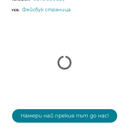
Фейсбук страница
УЕБ
Намери най прекия път до нас!