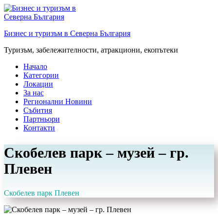
Преминете
към
съдържанието
Бизнес и туризъм в Северна България
Туризъм, забележителности, атракциони, екопътеки
Начало
Категории
Локации
За нас
Регионални Новини
Събития
Партньори
Контакти
Скобелев парк – музей – гр.
Плевен
Скобелев парк Плевен