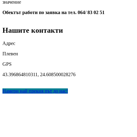
значение
Обектът работи по заявка на тел. 064/ 83 02 51
Нашите контакти
Адрес
Плевен
GPS
43.396864810311, 24.608500028276
Намери най прекия път до нас!