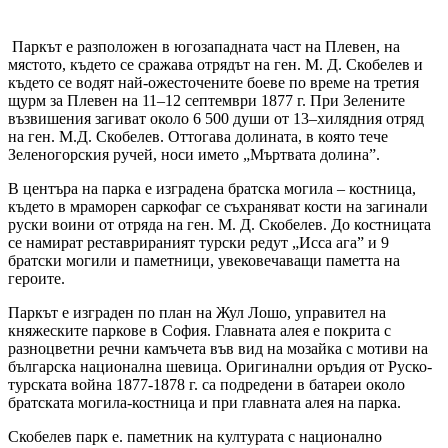
Паркът е разположен в югозападната част на Плевен, на
мястото, където се сражава отрядът на ген. М. Д. Скобелев и
където се водят най-ожесточените боеве по време на третия
щурм за Плевен на 11–12 септември 1877 г. При Зелените
възвишения загиват около 6 500 души от 13–хилядния отряд
на ген. М.Д. Скобелев. Оттогава долината, в която тече
Зеленогорския ручей, носи името „Мъртвата долина”.
В центъра на парка е изградена братска могила – костница,
където в мраморен саркофаг се съхраняват кости на загинали
руски воини от отряда на ген. М. Д. Скобелев. До костницата
се намират реставрираният турски редут „Исса ага” и 9
братски могили и паметници, увековечаващи паметта на
героите.
Паркът е изграден по план на Жул Лошо, управител на
княжеските паркове в София. Главната алея е покрита с
разноцветни речни камъчета във вид на мозайка с мотиви на
българска национална шевица. Оригинални оръдия от Руско-
турската война 1877-1878 г. са подредени в батареи около
братската могила-костница и при главната алея на парка.
Скобелев парк е. паметник на културата с национално