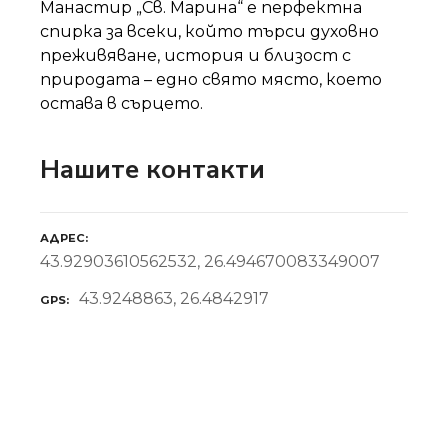
Манастир „Св. Марина“ е перфектна
спирка за всеки, който търси духовно
преживяване, история и близост с
природата – едно свято място, което
остава в сърцето.
Нашите контакти
АДРЕС
43.92903610562532, 26.494670083349007
43.9248863, 26.4842917
GPS