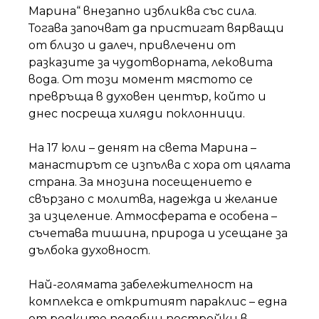
Марина“ внезапно избликва със сила.
Тогава започват да пристигат вярващи
от близо и далеч, привлечени от
разказите за чудотворната, лековита
вода. От този момент мястото се
превръща в духовен център, който и
днес посреща хиляди поклонници.
На 17 юли – денят на света Марина –
манастирът се изпълва с хора от цялата
страна. За мнозина посещението е
свързано с молитва, надежда и желание
за изцеление. Атмосферата е особена –
съчетава тишина, природа и усещане за
дълбока духовност.
Най-голямата забележителност на
комплекса е откритият параклис – една
от редките подобни постройки в