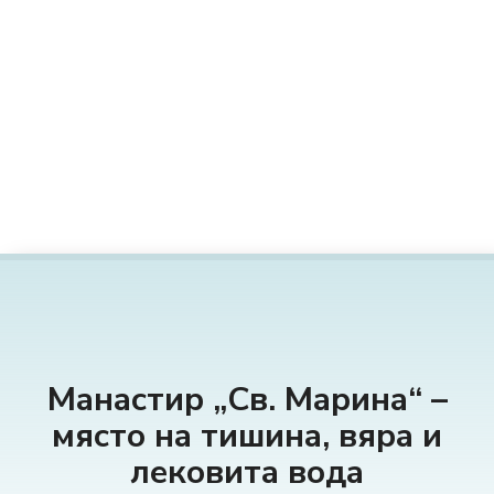
П
р
е
м
и
н
е
т
е
к
ъ
м
с
ъ
д
Манастир „Св. Марина“ –
ъ
място на тишина, вяра и
р
лековита вода
ж
а