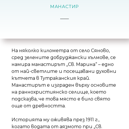
н
МАНАСТИР
и
е
т
о
На няколко километра от село Сяново,
сред зелените добруджански хълмове, се
намира манастирът „Св. Марина“ – едно
от най-светлите и посещавани духовни
кътчета в Тутраканския край.
Манастирът е изграден върху основите
на раннохристиянско селище, което
подсказва, че това място е било свято
още от древността.
Историята му оживява през 1911 г.,
когато водата от аязмото при „Св.