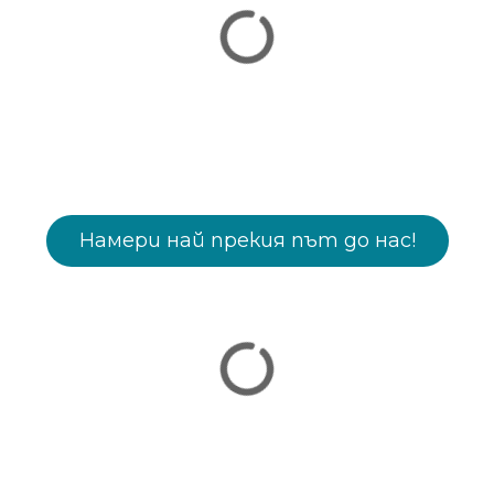
Намери най прекия път до нас!