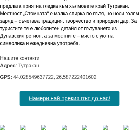
предлага приятна гледка към хълмовете край Тутракан.
Местност „Стомната“ е малка спирка по пътя, но носи голям
заряд – съчетава традиция, творчество и природен дар. За
туристите тя е любопитен детайл от пътуването из
Дунавския регион, а за местните – място с уютна
символика и ежедневна употреба.
Нашите контакти
Адрес
Тутракан
GPS
44.028549637722, 26.587222401602
Намери най прекия път до нас!