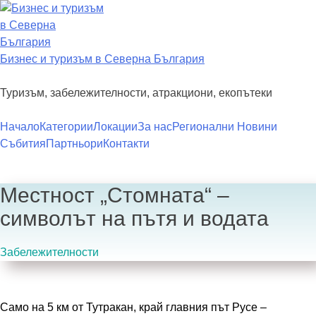
Преминете
към
съдържанието
Бизнес и туризъм в Северна България
Туризъм, забележителности, атракциони, екопътеки
Начало
Категории
Локации
За нас
Регионални Новини
Събития
Партньори
Контакти
Местност „Стомната“ –
символът на пътя и водата
Забележителности
Само на 5 км от Тутракан, край главния път Русе –