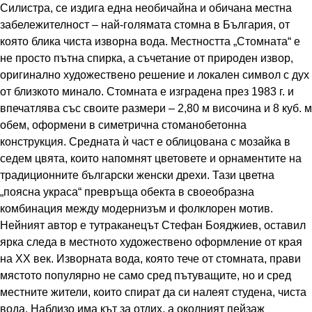
Силистра, се издига една необичайна и обичана местна
забележителност – най-голямата стомна в България, от
която блика чиста изворна вода. Местността „Стомната“ е
не просто пътна спирка, а съчетание от природен извор,
оригинално художествено решение и локален символ с дух
от близкото минало. Стомната е изградена през 1983 г. и
впечатлява със своите размери – 2,80 м височина и 8 куб. м
обем, оформени в симетрична стоманобетонна
конструкция. Средната ѝ част е облицована с мозайка в
седем цвята, които напомнят цветовете и орнаментите на
традиционните български женски дрехи. Тази цветна
„поясна украса“ превръща обекта в своеобразна
комбинация между модернизъм и фолклорен мотив.
Нейният автор е тутраканецът Стефан Бояджиев, оставил
ярка следа в местното художествено оформление от края
на XX век. Изворната вода, която тече от стомната, прави
мястото популярно не само сред пътуващите, но и сред
местните жители, които спират да си налеят студена, чиста
вода. Наблизо има кът за отдих, а околният пейзаж