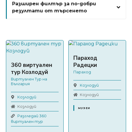
Разширен филтър за по-добри
резултати от търсенето
Параход
360 виртуален
Радецки
тур Козлодуй
Параход
Виртуален Тур на
България
Козлодуй
Козлодуй
Козлодуй
Козлодуй
МУЗЕИ
Разгледай 360
виртуален тур