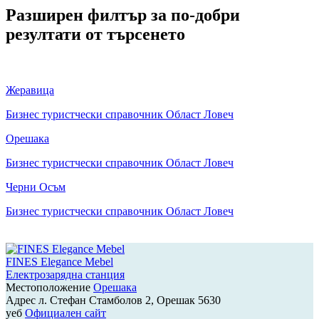
Разширен филтър за по-добри
резултати от търсенето
Жеравица
Бизнес туристчески справочник Област Ловеч
Орешака
Бизнес туристчески справочник Област Ловеч
Черни Осъм
Бизнес туристчески справочник Област Ловеч
FINES Elegance Mebel
Електрозарядна станция
Местоположение
Орешака
Адрес
л. Стефан Стамболов 2, Орешак 5630
уеб
Официален сайт