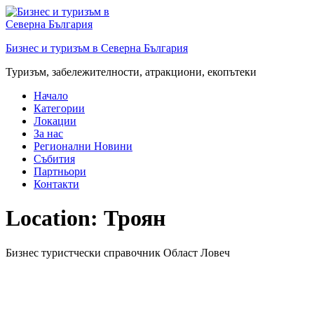
Преминете
към
съдържанието
Бизнес и туризъм в Северна България
Туризъм, забележителности, атракциони, екопътеки
Начало
Категории
Локации
За нас
Регионални Новини
Събития
Партньори
Контакти
Location:
Троян
Бизнес туристчески справочник Област Ловеч