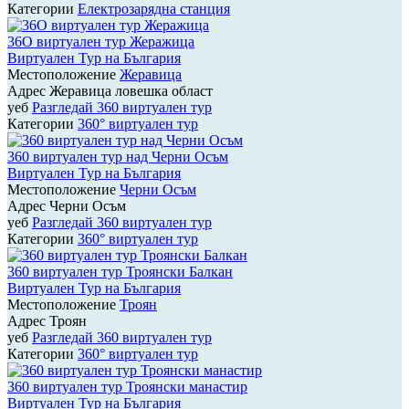
Категории
Електрозарядна станция
36О виртуален тур Жеражица
Виртуален Тур на България
Местоположение
Жеравица
Адрес
Жеравица ловешка област
уеб
Разгледай 360 виртуален тур
Категории
360° виртуален тур
360 виртуален тур над Черни Осъм
Виртуален Тур на България
Местоположение
Черни Осъм
Адрес
Черни Осъм
уеб
Разгледай 360 виртуален тур
Категории
360° виртуален тур
360 виртуален тур Троянски Балкан
Виртуален Тур на България
Местоположение
Троян
Адрес
Троян
уеб
Разгледай 360 виртуален тур
Категории
360° виртуален тур
360 виртуален тур Троянски манастир
Виртуален Тур на България