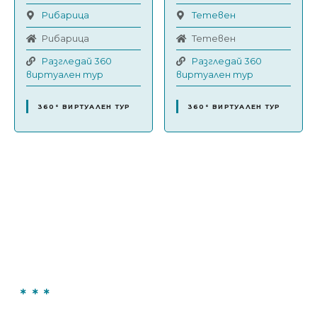
Рибарица
Тетевен
Рибарица
Тетевен
Разгледай 360
Разгледай 360
виртуален тур
виртуален тур
360° ВИРТУАЛЕН ТУР
360° ВИРТУАЛЕН ТУР
Н
а
в
и
г