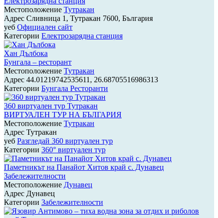
Електрозарядна станция
Местоположение
Тутракан
Адрес
Сливница 1, Тутракан 7600, България
уеб
Официален сайт
Категории
Електрозарядна станция
Хан Дълбока
Бунгала – ресторант
Местоположение
Тутракан
Адрес
44.01219742535611, 26.68705516986313
Категории
Бунгала
Ресторанти
360 виртуален тур Тутракан
ВИРТУАЛЕН ТУР НА БЪЛГАРИЯ
Местоположение
Тутракан
Адрес
Тутракан
уеб
Разгледай 360 виртуален тур
Категории
360° виртуален тур
Паметникът на Панайот Хитов край с. Дунавец
Забележителности
Местоположение
Дунавец
Адрес
Дунавец
Категории
Забележителности