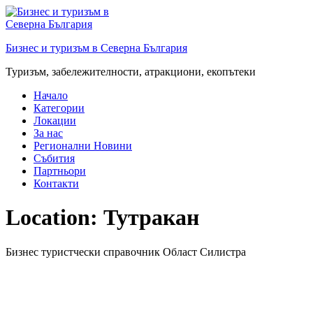
Преминете
към
съдържанието
Бизнес и туризъм в Северна България
Туризъм, забележителности, атракциони, екопътеки
Начало
Категории
Локации
За нас
Регионални Новини
Събития
Партньори
Контакти
Location:
Тутракан
Бизнес туристчески справочник Област Силистра