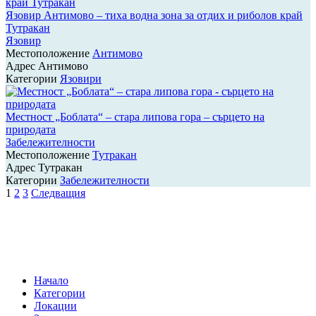
Язовир Антимово – тиха водна зона за отдих и риболов край
Тутракан
Язовир
Местоположение
Антимово
Адрес
Антимово
Категории
Язовири
Местност „Боблата“ – стара липова гора – сърцето на
природата
Забележителности
Местоположение
Тутракан
Адрес
Тутракан
Категории
Забележителности
Навигация
1
2
3
Следващия
на
публикациите
Начало
Категории
Локации